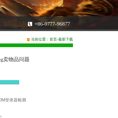
+86-0777-96877
当前位置：
首页
-
最新下载
eg卖物品问题
__________
OM
登录器检测
买