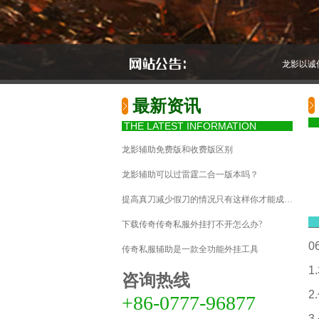
龙影以诚信
最新资讯
THE LATEST INFORMATION
龙影辅助免费版和收费版区别
龙影辅助可以过雷霆二合一版本吗？
提高真刀减少假刀的情况只有这样你才能成…
_
​下载传奇传奇私服外挂打不开怎么办?
0
传奇私服辅助是一款全功能外挂工具
1
咨询热线
2
+86-0777-96877
3