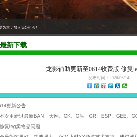
为本，加入我公司会员，YY语音售后！
最新下载
龙影辅助更新至0614收费版 修复l
发布时间：2020/06/14
________________________________________________________
614更新公告
.本次更新过最新BAN、天网、GK、G盾、GR
、
ESP、GE
E
、G
.修复leg卖物品问题
.会员版效果好、功能强大、7x24小时YY频道技术支持、建议购