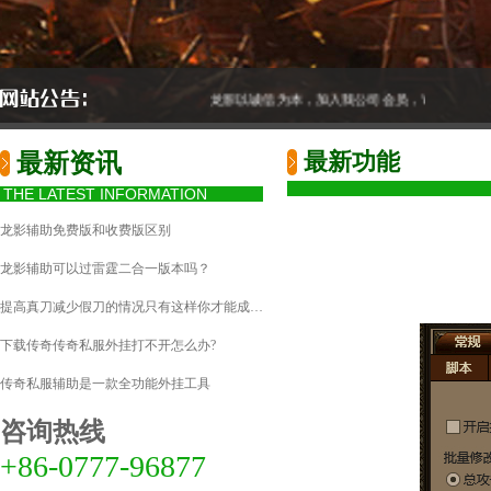
龙影以诚信为本，加入我公司会员，YY语音售后
最新功能
最新资讯
THE LATEST INFORMATION
龙影辅助免费版和收费版区别
龙影辅助可以过雷霆二合一版本吗？
提高真刀减少假刀的情况只有这样你才能成…
​下载传奇传奇私服外挂打不开怎么办?
传奇私服辅助是一款全功能外挂工具
咨询热线
+86-0777-96877